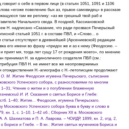
ц
говорит
о
себе
в
первом
лице
(
в
статьях
1051
,
1091
и
1106
слова
«
егоже
повелению
бых
аз
,
прьвое
самовидец
»
в
рассказе
ржащуюся
там
же
реплику:
«
аз
же
грешный
твой
раб
и
тавителю
Начального
свода
.
В
поздней
,
Кассиановской
нем
Н
.
надписано
«
Сказание
,
что
ради
прозвася
Печерьскый
описной
статьей
1051
г
.
в
составе
ПВЛ
,
и
«
Слово
...
о
и
статьи
отсутствуют
в
древнейшей
(
Арсениевской
)
редакции
вка
его
имени
во
фразу
«
придох
же
и
аз
к
нему
(
Феодосию
. –
,
и
прият
мя
,
тогда
лет
сущу
17
от
рождения
моего
»,
по
мнению
ан
принимал
Н
.
за
единоличного
создателя
ПВЛ
(
см
.
:
трибуция
ПВЛ
Н
.
не
имеет
все
же
неопровержимых
и
отождествления
Н
.-
агиографа
с
Н
.-
летописцем
продолжают
О
.
М
.
Житие
Феодосия
игумена
Печерьскаго
,
съписание
ковского
Успенского
собора
,
с
разнословиями
по
многим
,
1
–
31
;
Чтение
о
житии
и
о
погублении
блаженную
езневский
И
.
И
.
Сказания
о
святых
Борисе
и
Глебе:
стб
.
1
–
40
;
Житие
...
Феодосия
,
игумена
Печерьскаго
.
ку
Московского
Успенского
собора
буква
в
букву
и
слово
в
79
,
кн
.
1
,
с
.
1
–
10
,
1
–
42
об
.;
Сборник
XII
в
.
Московского
А
.
А
.
Шахматова
и
П
.
А
.
Лаврова
. –
ЧОИДР
,
1899
,
кн
.
2
,
отд
.
2
,
о
Борисе
и
Глебе
. –
В
кн
.
:
Жития
святых
мучеников
Бориса
и