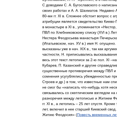
С
доводами
С
.
А
.
Бугославского
о
написан
своих
работах
и
А
.
А
.
Шахматов
.
Недавно
80
-
ми
гг
.
XI
в
.
Сложнее
обстоит
вопрос
с
ат
атрибуции
является
свидетельство
Киево
-
в
монастыре
в
XI
в
.,
упоминается
«
Нестор
ПВЛ
по
Хлебниковскому
списку
(
XVI
в
.)
Лет
Нестера
Феодосьева
манастыря
Печерьск
(
Ипатьевском
,
нач
.
XV
в
.)
имя
Н
.
опущено
.
высказаны
уже
в
нач
.
XIX
в
.,
так
как
аргуме
частности
,
Н
.
приписывались
высказывани
весь
этот
текст
летописи
за
2
-
ю
пол
.
XI
–
на
Кубарев
,
П
.
Казанский
и
другие
справедли
существенные
противоречия
между
ПВЛ
и
сомнения
усугублялись
убежденностью
пр
Строев
и
др
.)
в
том
,
что
известные
нам
спи
не
смог
бы
«
написать
что
-
нибудь
хотя
нес
связывались
со
скептическим
взглядом
на
разноречия
между
летописью
и
Житием
Ф
гг
.
XI
в
.,
а
летопись
–
25
лет
спустя
.
Кроме
лет
,
включил
в
нее
старший
Киевский
свод
.
Житию
Феодосия
» (
Повесть
временных
ле