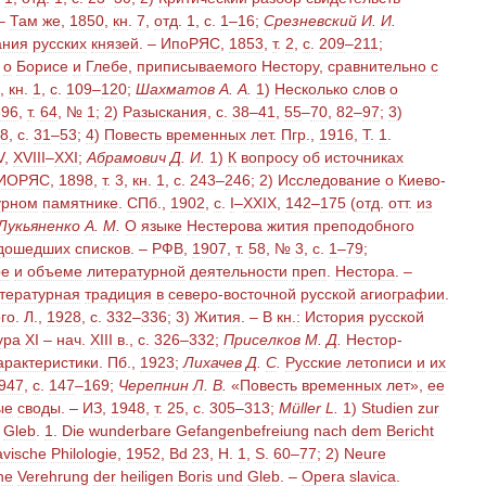
 –
Там
же
,
1850
,
кн
.
7
,
отд
.
1
,
с
.
1
–
16
;
Срезневский
И
.
И
.
ания
русских
князей
. –
ИпоРЯС
,
1853
,
т
.
2
,
с
.
209
–
211
;
о
Борисе
и
Глебе
,
приписываемого
Нестору
,
сравнительно
с
,
кн
.
1
,
с
.
109
–
120
;
Шахматов
А
.
А
.
1
)
Несколько
слов
о
896
,
т
.
64
, №
1
;
2
)
Разыскания
,
с
.
38
–
41
,
55
–
70
,
82
–
97
;
3
)
18
,
с
.
31
–
53
;
4
)
Повесть
временных
лет
.
Пгр
.,
1916
,
Т
.
1
.
V
,
XVIII
–
XXI
;
Абрамович
Д
.
И
.
1
)
К
вопросу
об
источниках
ИОРЯС
,
1898
,
т
.
3
,
кн
.
1
,
с
.
243
–
246
;
2
)
Исследование
о
Киево
-
урном
памятнике
.
СПб
.,
1902
,
с
.
I
–
XXIX
,
142
–
175
(
отд
.
отт
.
из
Лукьяненко
А
.
М
.
О
языке
Нестерова
жития
преподобного
дошедших
списков
. –
РФВ
,
1907
,
т
.
58
, №
3
,
с
.
1
–
79
;
ре
и
объеме
литературной
деятельности
преп
.
Нестора
. –
тературная
традиция
в
северо
-
восточной
русской
агиографии
.
го
.
Л
.,
1928
,
с
.
332
–
336
;
3
)
Жития
. –
В
кн
.
:
История
русской
ура
XI
–
нач
.
XIII
в
.,
с
.
326
–
332
;
Приселков
М
.
Д
.
Нестор
-
арактеристики
.
Пб
.,
1923
;
Лихачев
Д
.
С
.
Русские
летописи
и
их
947
,
с
.
147
–
169
;
Черепнин
Л
.
В
.
«
Повесть
временных
лет
»,
ее
ые
своды
. –
ИЗ
,
1948
,
т
.
25
,
с
.
305
–
313
;
Müller
L
.
1
)
Studien
zur
Gleb
.
1
.
Die
wunderbare
Gefangenbefreiung
nach
dem
Bericht
avische
Philologie
,
1952
,
Bd
23
,
H
.
1
,
S
.
60
–
77
;
2
)
Neure
he
Verehrung
der
heiligen
Boris
und
Gleb
. –
Opera
slavica
.