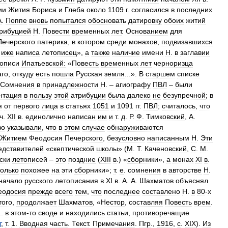
ии
Жития
Бориса
и
Глеба
около
1109
г
.
согласился
в
последних
А
.
Поппе
вновь
попытался
обосновать
датировку
обоих
житий
рибуцией
Н
.
Повести
временных
лет
.
Основанием
для
Печерского
патерика
,
в
котором
среди
монахов
,
подвизавшихся
,
иже
написа
летописец
»,
а
также
наличие
имени
Н
.
в
заглавии
описи
Ипатьевской:
«
Повесть
временных
лет
черноризца
аго
,
откуду
есть
пошла
Русская
земля
...».
В
старшем
списке
Сомнения
в
принадлежности
Н
. –
агиографу
ПВЛ
–
были
нтация
в
пользу
этой
атрибуции
была
далеко
не
безупречной
;
в
я
от
первого
лица
в
статьях
1051
и
1091
гг
.
ПВЛ
;
считалось
,
что
ч
.
XII
в
.
единолично
написан
им
и
т
.
д
.
Р
.
Ф
.
Тимковский
,
А
.
во
указывали
,
что
в
этом
случае
обнаруживаются
Житием
Феодосия
Печерского
,
безусловно
написанным
Н
.
Эти
едставителей
«
скептической
школы
» (
М
.
Т
.
Каченовский
,
С
.
М
.
ски
летописей
–
это
поздние
(
XIII
в
.) «
сборники
»,
а
монах
XI
в
.
колько
похожее
на
эти
сборники
»;
т
.
е
.
сомнения
в
авторстве
Н
.
начало
русского
летописания
в
XI
в
.
А
.
А
.
Шахматов
объяснял
еодосия
прежде
всего
тем
,
что
последнее
составлено
Н
.
в
80
-
х
того
,
продолжает
Шахматов
, «
Нестор
,
составляя
Повесть
врем
.
..
в
этом
-
то
своде
и
находились
статьи
,
противоречащие
т
,
т
.
1
.
Вводная
часть
.
Текст
.
Примечания
.
Пгр
.,
1916
,
с
.
XIX
).
Из