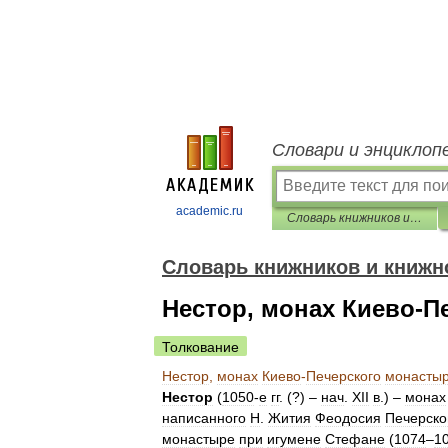
Словари и энциклоп
academic.ru
Словарь книжников и книжности Древней Руси
Словарь книжников и книжн
Нестор, монах Киево-П
Толкование
Нестор
,
монах
Киево
-
Печерского
монасты
Нестор
(
1050
-
е
гг
. (?) –
нач
.
XII
в
.) –
монах
написанного
Н
.
Жития
Феодосия
Печерско
монастыре
при
игумене
Стефане
(
1074
–
1