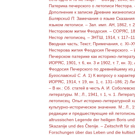
Патерика
печерского
о
летописи
Нестора
.
Дополнение
к
записке
Древние
жизнеопис
Билярский
П
.
Замечания
о
языке
Сказания
языком
летописи
. –
Зап
.
имп
.
АН
,
1862
,
т
.
2
Несторовом
житии
Феодосия
. –
СОРЯС
,
1
Нестор
летописец
. –
ЗНТШ
,
1914
,
т
.
117
–
1
Вводная
часть
;
Текст
;
Примечания
,
с
.
XI
–
X
Нестерова
жития
Феодосия
Печерского
. –
Печерском
патерике
как
историко
-
литерат
ИОРЯС
,
1901
,
т
.
6
,
кн
.
3
и
1902
,
т
.
7
,
кн
.
3
);
Феодосия
Печерского
по
древнейшему
из
Бугославский
С
.
А
.
1
)
К
вопросу
о
характе
ИОРЯС
,
1914
,
т
.
19
,
кн
.
1
,
с
.
131
–
186
;
2
)
Ли
–
В
кн
.
:
Сб
.
статей
в
честь
А
.
И
.
Соболевско
литературы
.
М
.;
Л
.,
1941
,
т
.
1
,
ч
.
1
.
Литерат
летописец
.
Опыт
историко
-
литературной
х
культурно
-
историческое
значение
.
М
.;
Л
.,
1
редакции
и
предшествующие
ей
летописн
altrussischen
Legende
der
heiligen
Boris
und
Skazanije
und
des
Čtenije
. –
Zeitschrift
für
sl
Forschungen
über
das
Leben
und
die
kultisc