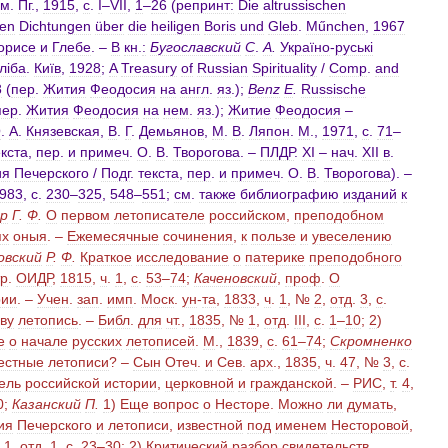
ем
.
Пг
.,
1915
,
с
.
I
–
VII
,
1
–
26
(
репринт:
Die
altrussischen
hen
Dichtungen
über
die
heiligen
Boris
und
Gleb
.
Műnchen
,
1967
орисе
и
Глебе
. –
В
кн
.
:
Бугославский
С
.
А
.
Украïно
-
руськi
лiба
.
Киïв
,
1928
;
A
Treasury
of
Russian
Spirituality
/
Соmр
.
and
8
(
пер
.
Жития
Феодосия
на
англ
.
яз
.);
Веnz
E
.
Russische
пер
.
Жития
Феодосия
на
нем
.
яз
.);
Житие
Феодосия
–
О
.
А
.
Князевская
,
В
.
Г
.
Демьянов
,
М
.
В
.
Ляпон
.
М
.,
1971
,
с
.
71
–
екста
,
пер
.
и
примеч
.
О
.
В
.
Творогова
. –
ПЛДР
.
XI
–
нач
.
XII
в
.
ия
Печерского
/
Подг
.
текста
,
пер
.
и
примеч
.
О
.
В
.
Творогова
). –
983
,
с
.
230
–
325
,
548
–
551
;
см
.
также
библиографию
изданий
к
р
Г
.
Ф
.
О
первом
летописателе
российском
,
преподобном
ях
оныя
. –
Ежемесячные
сочинения
,
к
пользе
и
увеселению
овский
Р
.
Ф
.
Краткое
исследование
о
патерике
преподобного
тр
.
ОИДР
,
1815
,
ч
.
1
,
с
.
53
–
74
;
Каченовский
,
проф
.
О
рии
. –
Учен
.
зап
.
имп
.
Моск
.
ун
-
та
,
1833
,
ч
.
1
, №
2
,
отд
.
3
,
с
.
ву
летопись
. –
Библ
.
для
чт
.,
1835
, №
1
,
отд
.
III
,
с
.
1
–
10
;
2
)
е
о
начале
русских
летописей
.
М
.,
1839
,
с
.
61
–
74
;
Скромненко
естные
летописи
? –
Сын
Отеч
.
и
Сев
.
арх
.,
1835
,
ч
.
47
, №
3
,
с
.
ель
российской
истории
,
церковной
и
гражданской
. –
РИС
,
т
.
4
,
0
;
Казанский
П
.
1
)
Еще
вопрос
о
Несторе
.
Можно
ли
думать
,
ия
Печерского
и
летописи
,
известной
под
именем
Несторовой
,
.
1
,
отд
.
1
,
с
.
23
–
30
;
2
)
Критический
разбор
свидетельств