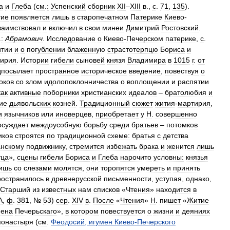
а
и
Глеба
(
см
.
:
Успенский
сборник
XII
–
XIII
в
.,
с
.
71
,
135
).
тие
появляется
лишь
в
старопечатном
Патерике
Киево
-
заимствовал
и
включил
в
свои
минеи
Димитрий
Ростовский
.
.
:
Абрамович
.
Исследование
о
Киево
-
Печерском
патерике
,
с
.
итии
и
о
погублении
блаженную
страстотерпцю
Бориса
и
ирия
.
Истории
гибели
сыновей
князя
Владимира
в
1015
г
.
от
дпосылает
пространное
историческое
введение
,
повествуя
о
оков
со
злом
идолопоклонничества
о
воплощении
и
распятии
как
активные
поборники
христианских
идеалов
–
братолюбия
и
ие
дьявольских
козней
.
Традиционный
сюжет
жития
-
мартирия
,
и
язычников
или
иноверцев
,
приобретает
у
Н
.
совершенно
осуждает
междоусобную
борьбу
среди
братьев
–
потомков
иков
строятся
по
традиционной
схеме:
братья
с
детства
анскому
подвижнику
,
стремится
избежать
брака
и
женится
лишь
тца
»,
сцены
гибели
Бориса
и
Глеба
нарочито
условны:
князья
ишь
со
слезами
молятся
,
они
торопятся
умереть
и
принять
ространилось
в
древнерусской
письменности
,
уступая
,
однако
,
Старший
из
известных
нам
списков
«
Чтения
»
находится
в
А
,
ф
.
381
, №
53
)
сер
.
XIV
в
.
После
«
Чтения
»
Н
.
пишет
«
Житие
мена
Печерьскаго
»,
в
котором
повествуется
о
жизни
и
деяниях
монастыря
(
см
.
Феодосий
,
игумен
Киево
-
Печерского