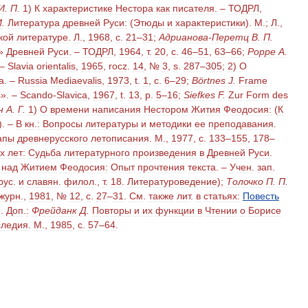
И
.
П
.
1
)
К
характеристике
Нестора
как
писателя
. –
ТОДРЛ
,
И
.
Литература
древней
Руси:
(
Этюды
и
характеристики
).
М
.;
Л
.,
кой
литературе
.
Л
.,
1968
,
с
.
21
–
31
;
Адрианова
-
Перетц
В
.
П
.
»
Древней
Руси
. –
ТОДРЛ
,
1964
,
т
.
20
,
с
.
46
–
51
,
63
–
66
;
Рорре
А
.
 –
Slavia
orientalis
,
1965
,
rocz
.
14
, №
3
,
s
.
287
–
305
;
2
)
О
а
. –
Russia
Mediaevalis
,
1973
,
t
.
1
,
с
.
6
–
29
;
Börtnes
J
.
Frame
s
». –
Scando
-
Slavica
,
1967
,
t
.
13
,
p
.
5
–
16
;
Siefkes
F
.
Zur
Form
des
н
А
.
Г
.
1
)
О
времени
написания
Нестором
Жития
Феодосия:
(
К
). –
В
кн
.
:
Вопросы
литературы
и
методики
ее
преподавания
.
апы
древнерусского
летописания
.
М
.,
1977
,
с
.
133
–
155
,
178
–
х
лет:
Судьба
литературного
произведения
в
Древней
Руси
.
над
Житием
Феодосия:
Опыт
прочтения
текста
. –
Учен
.
зап
.
рус
.
и
славян
.
филол
.,
т
.
18
.
Литературоведение
);
Толочко
П
.
П
.
журн
.,
1981
, №
12
,
с
.
27
–
31
.
См
.
также
лит
.
в
статьях:
Повесть
е
.
Доп
.
:
Фрейданк
Д
.
Повторы
и
их
функции
в
Чтении
о
Борисе
следия
.
М
.,
1985
,
с
.
57
–
64
.