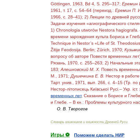
Göttingen
,
1963
,
Bd
4
,
S
.
295
–
317
;
Еремин
1961
,
т
.
17
,
с
.
54
–
64
(
переизд
.
:
Еремин
П
.
1966
,
с
.
28
–
41
);
2
)
Лекции
по
древней
русс
Задачи
изучения
«
агиографического
стиля
1
)
Chronologia
utworów
Nestora
hagiografa
.
времени
зарождения
культа
Бориса
и
Глеб
Technique
in
Nestor
’
s
«
Life
of
St
.
Theodosiu
Žitije
Feodosija
.
Berlin
;
Zűrich
,
1970
;
Кузьми
вопросу
об
авторе
Повести
временных
лет
Рязань
,
1970
,
с
.
255
–
263
;
2
)
Начальные
эт
183
;
Алешковский
М
.
X
.
Повесть
временны
М
.,
1971
;
Душечкина
Е
.
В
.
Нестор
в
работе
Тарт
.
унив
.,
1971
,
вып
.
266
,
с
.
4
–
15
(
Тр
.
по
Нестор
-
лiтописець
Киïвськоï
Pyci
.–
Укр
.
iст
.
временных
лет
,
Сказание
о
Борисе
и
Глеб
и
Глебе
. –
В
кн
.
:
Проблемы
культурного
на
О
.
В
.
Творогов
Словарь
книжников
и
книжности
Древней
Руси
.
Игры ⚽
Поможем сделать НИР