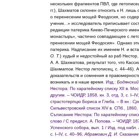
нескольких
фрагментов
ПВЛ
,
где
летописе
гг
.),
Шахматов
склонен
относить
к
Н
.
лишь
о
перенесении
мощей
Феодосия
,
но
соде
ученик
...»
исследователь
приписывает
сос
редакции
патерика
Киево
-
Печерского
име
монастырь
»,
частично
совпадающее
с
лет
пренесении
мощей
Феодосия
».
Однако
эт
патерика
.
Надписание
их
именем
Н
.
и
вста
О
.
Т
.
)
худый
и
недостойный
аз
раб
Нестор
А
.
А
.
Шахматова
,
результат
того
,
что
Касси
Шахматов
.
Нестор
летописец
,
с
.
44
–
46
).
А
доказательств
и
сомнения
в
правомерност
возникать
и
в
наше
время
.
Изд
.
:
Бодянский
Нестора:
По
харатейному
списку
XII
в
.
Мос
другим
. –
ЧОИДР
,
1858
,
кн
.
3
,
отд
.
3
,
с
.
I
–
IV
страстотерпцю
Бориса
и
Глеба
. –
В
кн
.
:
Ср
Сильвестровский
список
XIV
в
.
СПб
.,
1860
,
Съписание
Нестора:
По
харатейному
спис
слово
/
С
предисл
.
А
.
Попова
. –
ЧОИДР
,
18
Успенского
собора
,
вып
.
1
/
Изд
.
под
набл
.
с
.
I
–
IV
,
с
.
40
–
96
;
Абрамович
Д
.
И
.
Сказание