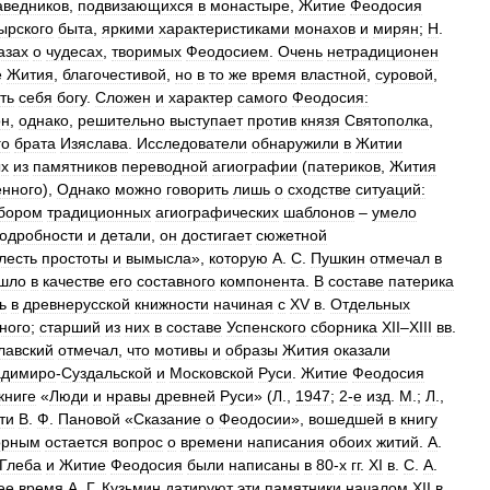
аведников
,
подвизающихся
в
монастыре
,
Житие
Феодосия
ырского
быта
,
яркими
характеристиками
монахов
и
мирян
;
Н
.
азах
о
чудесах
,
творимых
Феодосием
.
Очень
нетрадиционен
е
Жития
,
благочестивой
,
но
в
то
же
время
властной
,
суровой
,
ть
себя
богу
.
Сложен
и
характер
самого
Феодосия:
он
,
однако
,
решительно
выступает
против
князя
Святополка
,
го
брата
Изяслава
.
Исследователи
обнаружили
в
Житии
ых
из
памятников
переводной
агиографии
(
патериков
,
Жития
нного
),
Однако
можно
говорить
лишь
о
сходстве
ситуаций:
бором
традиционных
агиографических
шаблонов
–
умело
одробности
и
детали
,
он
достигает
сюжетной
лесть
простоты
и
вымысла
»,
которую
А
.
С
.
Пушкин
отмечал
в
шло
в
качестве
его
составного
компонента
.
В
составе
патерика
ь
в
древнерусской
книжности
начиная
с
XV
в
.
Отдельных
ного
;
старший
из
них
в
составе
Успенского
сборника
XII
–
XIII
вв
.
лавский
отмечал
,
что
мотивы
и
образы
Жития
оказали
адимиро
-
Суздальской
и
Московской
Руси
.
Житие
Феодосия
книге
«
Люди
и
нравы
древней
Руси
» (
Л
.,
1947
;
2
-
е
изд
.
М
.;
Л
.,
ти
В
.
Ф
.
Пановой
«
Сказание
о
Феодосии
»,
вошедшей
в
книгу
орным
остается
вопрос
о
времени
написания
обоих
житий
.
А
.
Глеба
и
Житие
Феодосия
были
написаны
в
80
-
х
гг
.
XI
в
.
С
.
А
.
ее
время
А
.
Г
.
Кузьмин
датируют
эти
памятники
началом
XII
в
.