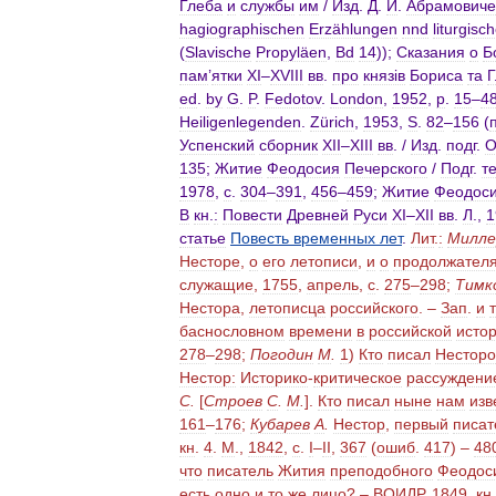
Глеба
и
службы
им
/
Изд
.
Д
.
И
.
Абрамович
hagiographischen
Erzählungen
nnd
liturgisc
(
Slavische
Propyläen
,
Bd
14
));
Сказания
о
Б
пам
’
ятки
XI
–
XVIII
вв
.
про
князiв
Бориса
та
Г
ed
.
by
G
.
P
.
Fedotov
.
London
,
1952
,
p
.
15
–
4
Heiligenlegenden
.
Zürich
,
1953
,
S
.
82
–
156
(
Успенский
сборник
XII
–
XIII
вв
. /
Изд
.
подг
.
135
;
Житие
Феодосия
Печерского
/
Подг
.
т
1978
,
с
.
304
–
391
,
456
–
459
;
Житие
Феодос
В
кн
.
:
Повести
Древней
Руси
XI
–
XII
вв
.
Л
.,
1
статье
Повесть
временных
лет
.
Лит
.
:
Милле
Несторе
,
о
его
летописи
,
и
о
продолжател
служащие
,
1755
,
апрель
,
с
.
275
–
298
;
Тимк
Нестора
,
летописца
российского
. –
Зап
.
и
баснословном
времени
в
российской
исто
278
–
298
;
Погодин
М
.
1
)
Кто
писал
Несторо
Нестор:
Историко
-
критическое
рассуждени
С
.
[
Строев
С
.
М
.
].
Кто
писал
ныне
нам
изв
161
–
176
;
Кубарев
А
.
Нестор
,
первый
писат
кн
.
4
.
М
.,
1842
,
с
.
I
–
II
,
367
(
ошиб
.
417
) –
48
что
писатель
Жития
преподобного
Феодос
есть
одно
и
то
же
лицо
? –
ВОИДР
,
1849
,
кн