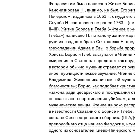
Феодосия
им
было
написано
Житие
Борис
Канонизирован
Н
.,
видимо
,
не
был
.
Его
жи
Печерском
,
изданном
в
1661
г
.,
откуда
его
Служба
Н
.
составлена
не
ранее
1763
г
. (
см
II
–
III
).
Житие
Бориса
и
Глеба
(«
Чтение
о
ж
Глеба
»)
написано
Н
.
по
канону
жития
-
март
руки
их
сводного
брата
Святополка
Н
.
пре
грехопадении
Адама
и
Евы
,
о
борьбе
прор
Христа
.
Борис
и
Глеб
выступают
в
Чтении
смирения
,
а
Святополк
предстает
как
оруд
в
котором
обычно
мученик
страдает
от
рук
иное
,
публицистическое
звучание:
Чтение
Владимира
.
Жизнеописания
князей
-
мучен
благочестивы
;
Борис
,
как
подобает
христи
«
закона
ради
цесарьскаго
и
послушания
о
не
оказывают
сопротивления
убийцам
,
а
л
мученические
венцы
.
Чтение
широко
расп
в
известности
Сказанию
о
Борисе
и
Глебе
.
составе
Сильвестровского
сборника
(
ЦГАД
преподобнаго
отца
нашего
Феодосия
,
игу
одного
из
основателей
Киево
-
Печерского