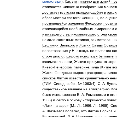
монастыря
).
Как
это
типично
для
житий
пр
отличается
живостью
изображения
монаст
достигает
иллюзии
правдоподобия
в
расск
образ
матери
святого:
женщины
,
по
оценк
противящейся
желанию
Феодосия
посвяти
отличающийся
необычайным
смирением
изгнавшего
с
великокняжеского
стола
свое
немало
сюжетных
мотивов
,
заимствованн
Евфимия
Великого
и
Жития
Саввы
Освяще
повествование
у
Н
.
отнюдь
не
является
на
строя
диалог
,
широко
используя
бытовые
п
занимательности
;
Житию
присуща
та
«
пре
Киево
-
Печерском
патерике
,
куда
Житие
во
Житие
Феодосия
широко
распространилос
списков
Жития
известно
сравнительно
нем
(
ГИМ
,
Синод
.
собр
., №
1063
/
4
).
С
.
А
.
Бугос
существенное
влияние
на
агиографию
Вл
было
использовано
Б
.
А
.
Романовым
в
его
1966
)
и
легло
в
основу
исторической
повес
«
Лики
на
заре
» (
М
.;
Л
.,
1966
;
Л
.,
1969
).
Сп
А
.
Шахматов
полагал
,
что
Житие
Бориса
и
Бугославский
,
Л
.
А
.
Черепнин
,
а
в
настоящ