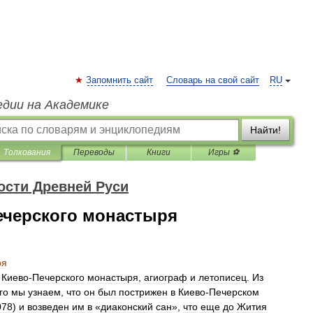
Запомнить сайт
Словарь на свой сайт
RU
едии на Академике
Найти!
Толкования
Переводы
Книги
Игры ⚽
ости Древней Руси
ечерского монастыря
ря
Киево
-
Печерского
монастыря
,
агиограф
и
летописец
.
Из
го
мы
узнаем
,
что
он
был
пострижен
в
Киево
-
Печерском
078
)
и
возведен
им
в
«
диаконский
сан
»,
что
еще
до
Жития